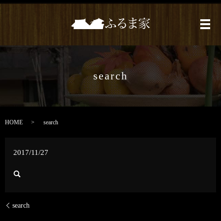
メ
search
HOME
search
2017/11/27
search