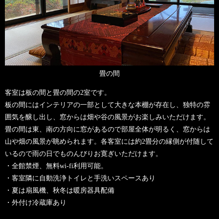
畳の間
客室は板の間と畳の間の2室です。
板の間にはインテリアの一部として大きな本棚が存在し、独特の雰
囲気を醸し出し、窓からは畑や谷の風景がお楽しみいただけます。
畳の間は東、南の方向に窓があるので部屋全体が明るく、窓からは
山や畑の風景が眺められます。各客室には約2畳分の縁側が付随して
いるので雨の日でものんびりお寛ぎいただけます。
・全館禁煙、無料wi-fi利用可能。
・客室隣に自動洗浄トイレと手洗いスペースあり
・夏は扇風機、秋冬は暖房器具配備
・外付け冷蔵庫あり