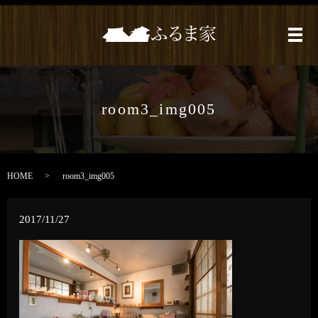
メ
room3_img005
HOME
room3_img005
2017/11/27