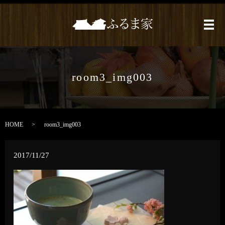
メ
room3_img003
HOME
room3_img003
2017/11/27