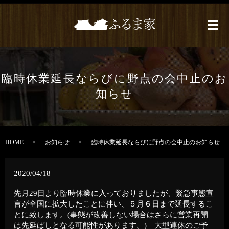
メ
臨時休業延長ならびに野点の会中止のお
知らせ
HOME
お知らせ
臨時休業延長ならびに野点の会中止のお知らせ
2020/04/18
先月29日より臨時休業に入っておりましたが、緊急事態宣
言が全国に拡大したことに伴い、５月６日まで延長するこ
とに致します。(事態が改善しない場合はさらに営業再開
は先延ばしとなる可能性があります。) 大型連休のご予