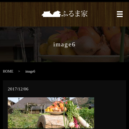
メ
image6
HOME
image6
2017/12/06