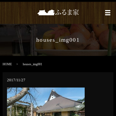
メ
houses_img001
HOME
houses_img001
2017/11/27