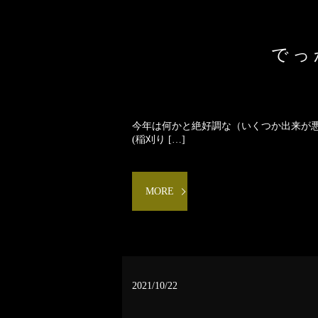
でっ
今年は何かと絶好調な（いくつか出来が
(稲刈り […]
MORE
2021/10/22