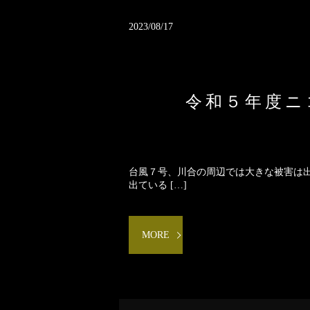
2023/08/17
令和５年度ニ
台風７号、川合の周辺では大きな被害は
出ている […]
MORE