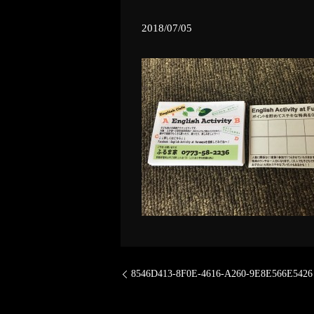
2018/07/05
8546D413-8F0E-4616-A260-9E8E566E5426