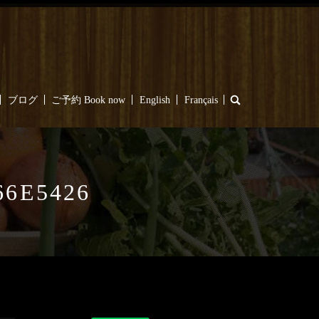
search
ブログ
ご予約 Book now
English
Français
66E5426