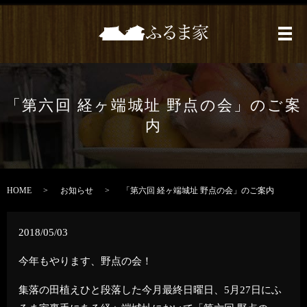
メ
「第六回 経ヶ端城址 野点の会」のご案
内
HOME
お知らせ
「第六回 経ヶ端城址 野点の会」のご案内
2018/05/03
今年もやります、野点の会！
集落の田植えひと段落した今月最終日曜日、5月27日にふ